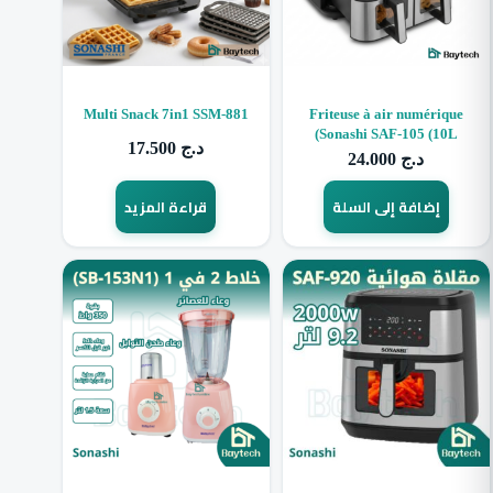
Multi Snack 7in1 SSM-881
Friteuse à air numérique
Sonashi SAF-105 (10L)
17.500
د.ج
24.000
د.ج
قراءة المزيد
إضافة إلى السلة